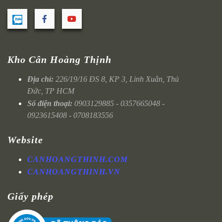
Kho Cân Hoàng Thịnh
Địa chỉ:
226/19/16 ĐS 8, KP 3, Linh Xuân, Thủ
Đức, TP HCM
Số điện thoại:
0903129885 - 0357665048 -
0923615408 - 0708183556
Website
CANHOANGTHINH.COM
CANHOANGTHINH.VN
Giấy phép