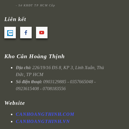
- Sở KHĐT TP HCM Cấp
Liên kết
Kho Cân Hoàng Thịnh
Địa chỉ:
226/19/16 ĐS 8, KP 3, Linh Xuân, Thủ
Đức, TP HCM
Số điện thoại:
0903129885 - 0357665048 -
0923615408 - 0708183556
Website
CANHOANGTHINH.COM
CANHOANGTHINH.VN