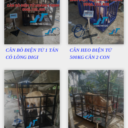
CÂN BÒ ĐIỆN TỬ 1 TẤN
CÂN HEO ĐIỆN TỬ
CÓ LỒNG DIGI
500KG CÂN 2 CON