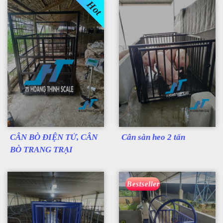
Hot
CÂN BÒ ĐIỆN TỬ, CÂN
Cân sàn heo 2 tấn
BÒ TRANG TRẠI
Bestseller