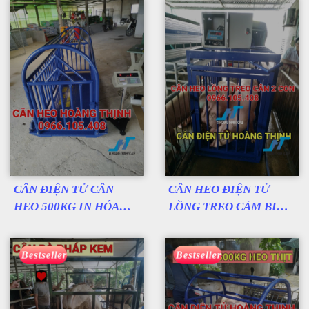
CÂN ĐIỆN TỬ CÂN
CÂN HEO ĐIỆN TỬ
HEO 500KG IN HÓA
LỒNG TREO CẢM BIẾN
ĐƠN
TRÊN
Bestseller
Bestseller