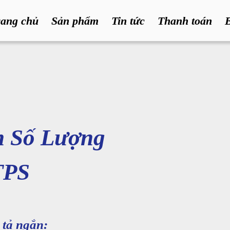
rang chủ
Sản phẩm
Tin tức
Thanh toán
 Số Lượng
TPS
tả ngắn: