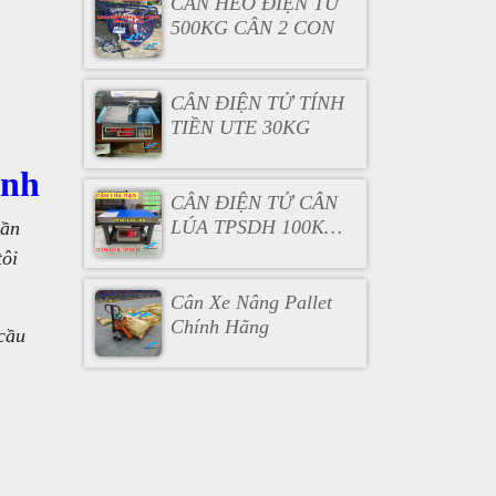
CÂN HEO ĐIỆN TỬ
500KG CÂN 2 CON
CÂN ĐIỆN TỬ TÍNH
TIỀN UTE 30KG
ịnh
CÂN ĐIỆN TỬ CÂN
LÚA TPSDH 100KG
cần
200KG 300KG
tôi
Cân Xe Nâng Pallet
Chính Hãng
cầu