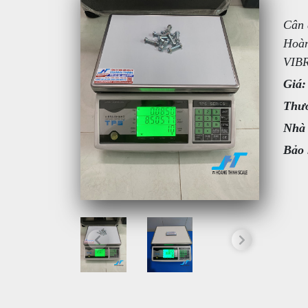
Cân 
Hoàn
VIBR
Giá:
Thươ
Nhà
Bảo 