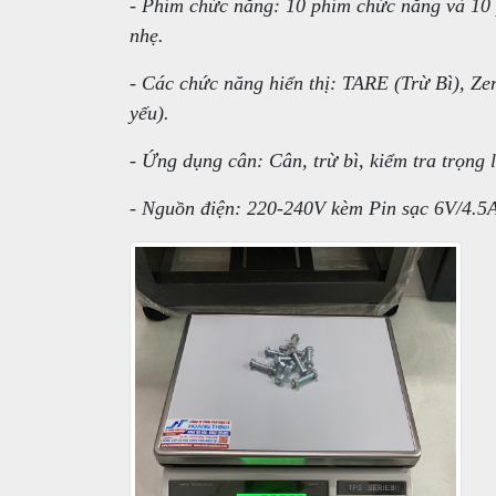
- Phím chức năng: 10 phím chức năng và 10
nhẹ.
- Các chức năng hiển thị: TARE (Trừ Bì), Zer
yếu).
- Ứng dụng cân: Cân, trừ bì, kiểm tra trọng 
- Nguồn điện: 220-240V kèm Pin sạc 6V/4.