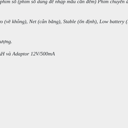
 phím số (phím số dùng để nhập mẩu cần đếm) Phím chuyển 
o (về không), Net (cân bằng), Stable (ổn định), Low battery 
lượng.
5AH và Adaptor 12V/500mA