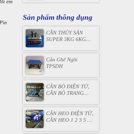
đổi êm
Sản phẩm thông dụng
(Pin
CÂN THỦY SẢN
SUPER 3KG 6KG
15KG 30KG
Cân Ghế Ngồi
TPSDH
CÂN BÒ ĐIỆN TỬ,
CÂN BÒ TRANG
TRẠI
CÂN HEO ĐIỆN TỬ,
CÂN HEO 1 2 3 5 10
15 20 CON