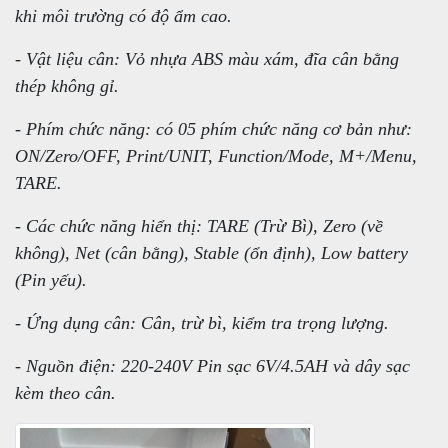
khi môi trường có độ ẩm cao.
- Vật liệu cân: Vỏ nhựa ABS màu xám, đĩa cân bằng
thép không gỉ.
- Phím chức năng: có 05 phím chức năng cơ bản như:
ON/Zero/OFF, Print/UNIT, Function/Mode, M+/Menu,
TARE.
- Các chức năng hiển thị: TARE (Trừ Bì), Zero (về
không), Net (cân bằng), Stable (ổn định), Low battery
(Pin yếu).
- Ứng dụng cân: Cân, trừ bì, kiểm tra trọng lượng.
- Nguồn điện: 220-240V Pin sạc 6V/4.5AH và dây sạc
kèm theo cân.