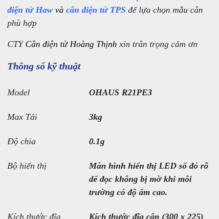
điện tử Haw
và
cân điện tử TPS
để lựa chọn mẫu cân
phù hợp
CTY
Cân điện tử Hoàng Thịnh
xin trân trọng cảm ơn
Thông số kỹ thuật
Model
OHAUS R21PE3
Max Tải
3kg
Độ chia
0.1g
Bộ hiển thị
Màn hình hiển thị LED số đỏ rõ
dể đọc không bị mờ khi môi
trường có độ ẩm cao.
Kích thước đĩa
Kích thước đĩa cân (300 x 225)