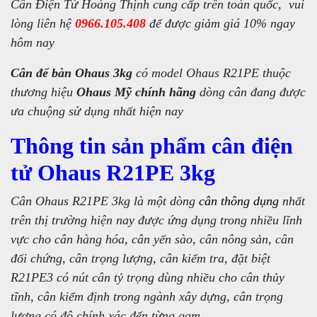
Cân Điện Tử Hoàng Thịnh cung cấp trên toàn quốc, vui
lòng liên hệ
0966.105.408
để được giảm giá 10% ngay
hôm nay
Cân để bàn Ohaus
3kg
có model Ohaus R21PE thuộc
thương hiệu
Ohaus Mỹ chính hãng
dòng cân đang được
ưa chuộng sử dụng nhất hiện nay
Thông tin sản phẩm cân điện
tử Ohaus R21PE 3kg
Cân Ohaus R21PE 3kg là một dòng
cân thông dụng
nhất
trên thị trường hiện nay được ứng dụng trong nhiều lĩnh
vực cho cân hàng hóa, cân yến sào, cân nông sản, cân
đối chứng, cân trọng lượng, cân kiểm tra, đặt biệt
R21PE3 có nút cân tỷ trọng dùng nhiều cho cân thủy
tĩnh, cân kiểm định trong ngành xây dựng, cân trọng
lượng có độ chính xác đến từng gam