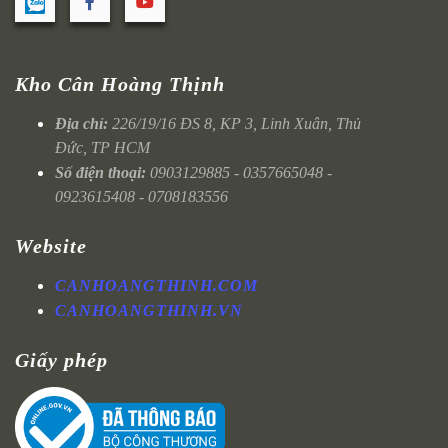
Kho Cân Hoàng Thịnh
Địa chỉ:
226/19/16 ĐS 8, KP 3, Linh Xuân, Thủ
Đức, TP HCM
Số điện thoại:
0903129885 - 0357665048 -
0923615408 - 0708183556
Website
CANHOANGTHINH.COM
CANHOANGTHINH.VN
Giấy phép