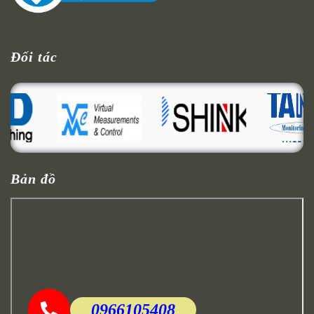
Đối tác
Bản đồ
0966105408