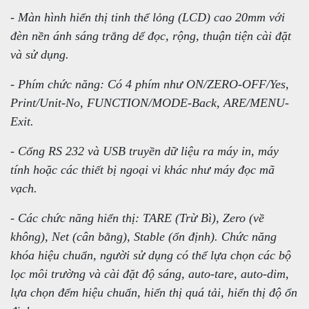
- Màn hình hiển thị tinh thể lỏng (LCD) cao 20mm với
đèn nền ánh sáng trắng dể đọc, rộng, thuận tiện cài đặt
và sử dụng.
- Phím chức năng: Có 4 phím như ON/ZERO-OFF/Yes,
Print/Unit-No, FUNCTION/MODE-Back, ARE/MENU-
Exit.
- Cổng RS 232 và USB truyền dữ liệu ra máy in, máy
tính hoặc các thiết bị ngoại vi khác như máy đọc mã
vạch.
- Các chức năng hiển thị: TARE (Trừ Bì), Zero (về
không), Net (cân bằng), Stable (ổn định). Chức năng
khóa hiệu chuẩn, người sử dụng có thể lựa chọn các bộ
lọc môi trường và cài đặt độ sáng, auto-tare, auto-dim,
lựa chọn đểm hiệu chuẩn, hiển thị quá tải, hiển thị độ ổn