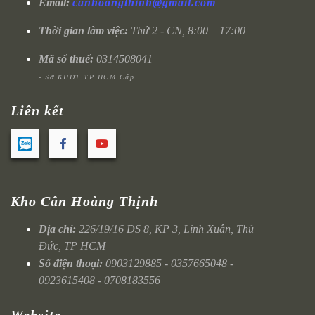
Email:
canhoangthinh@gmail.com
Thời gian làm việc:
Thứ 2 - CN, 8:00 – 17:00
Mã số thuế:
0314508041
- Sở KHĐT TP HCM Cấp
Liên kết
Kho Cân Hoàng Thịnh
Địa chỉ:
226/19/16 ĐS 8, KP 3, Linh Xuân, Thủ
Đức, TP HCM
Số điện thoại:
0903129885 - 0357665048 -
0923615408 - 0708183556
Website