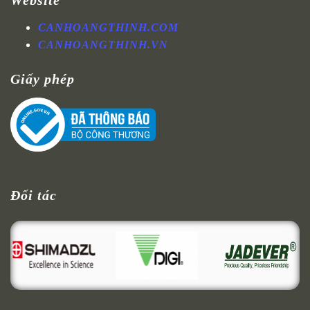
CANHOANGTHINH.COM
CANHOANGTHINH.VN
Giấy phép
Đối tác