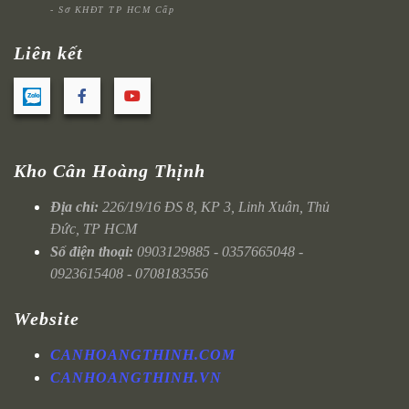
- Sở KHĐT TP HCM Cấp
Liên kết
Kho Cân Hoàng Thịnh
Địa chỉ:
226/19/16 ĐS 8, KP 3, Linh Xuân, Thủ
Đức, TP HCM
Số điện thoại:
0903129885 - 0357665048 -
0923615408 - 0708183556
Website
CANHOANGTHINH.COM
CANHOANGTHINH.VN