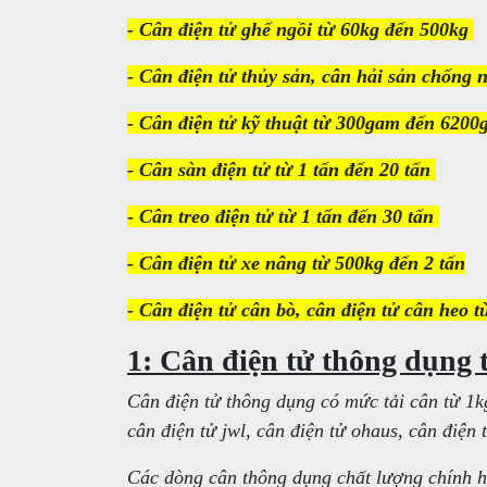
- Cân điện tử ghế ngồi từ 60kg đến 500kg
- Cân điện tử thủy sản, cân hải sản chống 
- Cân điện tử kỹ thuật từ 300gam đến 6200
- Cân sàn điện tử từ 1 tấn đến 20 tấn
- Cân treo điện tử từ 1 tấn đến 30 tấn
- Cân điện tử xe nâng từ 500kg đến 2 tấn
- Cân điện tử cân bò, cân điện tử cân heo t
1: Cân điện tử thông dụng
Cân điện tử thông dụng có mức tải cân từ 1
cân điện tử jwl, cân điện tử ohaus, cân điện t
Các dòng cân thông dụng chất lượng chính h