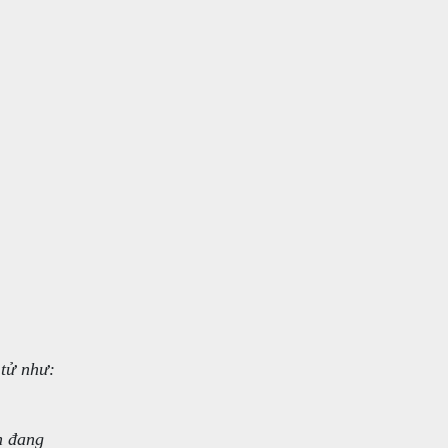
 tử như:
n đang