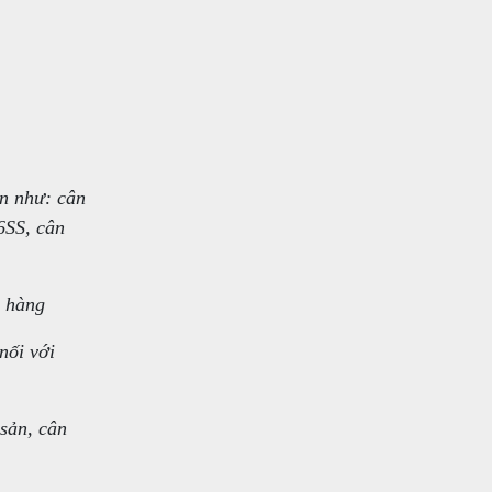
àn như: cân
6SS, cân
h hàng
nối với
sản, cân