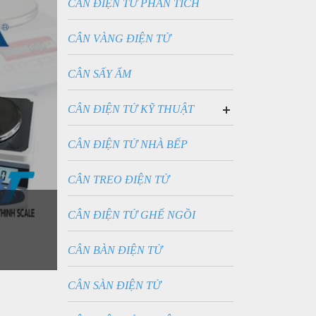
CÂN ĐIỆN TỬ PHÂN TÍCH
CÂN VÀNG ĐIỆN TỬ
CÂN SẤY ẨM
CÂN ĐIỆN TỬ KỸ THUẬT
CÂN KỸ THUẬT 2 SỐ LẺ
0.01G
CÂN ĐIỆN TỬ NHÀ BẾP
CÂN KỸ THUẬT 3 SỐ LẺ
0.001G
CÂN TREO ĐIỆN TỬ
CÂN ĐIỆN TỬ GHẾ NGỒI
CÂN BÀN ĐIỆN TỬ
CÂN SÀN ĐIỆN TỬ