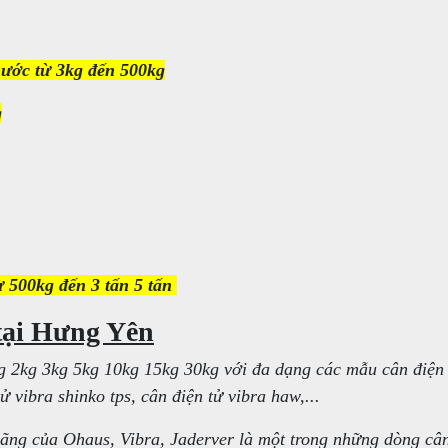
nước từ 3kg đến 500kg
g
ừ 500kg đến 3 tấn 5 tấn
 tại Hưng Yên
kg 2kg 3kg 5kg 10kg 15kg 30kg với đa dạng các mẫu cân điện
ử vibra shinko tps, cân điện tử vibra haw,...
ãng của Ohaus, Vibra, Jaderver là một trong những dòng câ