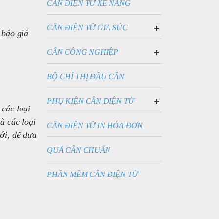
CÂN ĐIỆN TỬ XE NÂNG
CÂN ĐIỆN TỬ GIA SÚC
 báo giá
CÂN SÀN BÒ ĐIỆN TỬ
CÂN SÀN HEO ĐIỆN TỬ
CÂN CÔNG NGHIỆP
CÂN ĐIỆN TỬ Ô TÔ
CÂN BỒN ĐIỆN TỬ
BỘ CHỈ THỊ ĐẦU CÂN
PHỤ KIỆN CÂN ĐIỆN TỬ
các loại
CẢM ỨNG LỰC LOADCELL
à các loại
PIN SẠC CHO CÂN
CÂN ĐIỆN TỬ IN HÓA ĐƠN
ới, để đưa
QUẢ CÂN CHUẨN
PHẦN MỀM CÂN ĐIỆN TỬ