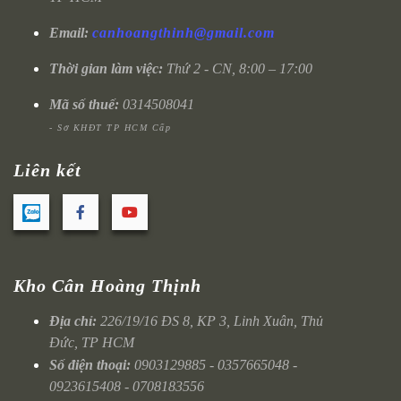
Email:
canhoangthinh@gmail.com
Thời gian làm việc:
Thứ 2 - CN, 8:00 – 17:00
Mã số thuế:
0314508041
- Sở KHĐT TP HCM Cấp
Liên kết
Kho Cân Hoàng Thịnh
Địa chỉ:
226/19/16 ĐS 8, KP 3, Linh Xuân, Thủ
Đức, TP HCM
Số điện thoại:
0903129885 - 0357665048 -
0923615408 - 0708183556