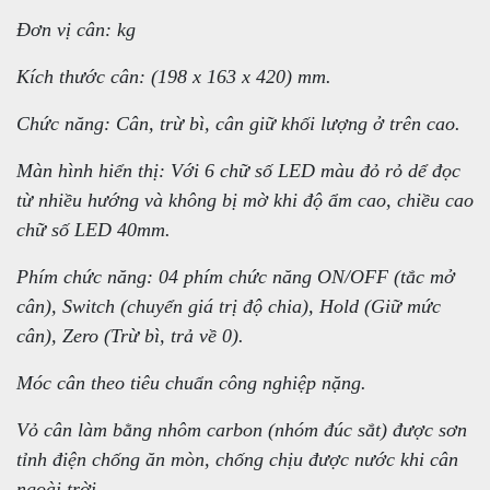
Đơn vị cân: kg
Kích thước cân: (198 x 163 x 420) mm.
Chức năng: Cân, trừ bì, cân giữ khối lượng ở trên cao.
Màn hình hiển thị: Với 6 chữ số LED màu đỏ rỏ dể đọc
từ nhiều hướng và không bị mờ khi độ ẩm cao, chiều cao
chữ số LED 40mm.
Phím chức năng: 04 phím chức năng ON/OFF (tắc mở
cân), Switch (chuyển giá trị độ chia), Hold (Giữ mức
cân), Zero (Trừ bì, trả về 0).
Móc cân theo tiêu chuẩn công nghiệp nặng.
Vỏ cân làm bằng nhôm carbon (nhóm đúc sắt) được sơn
tỉnh điện chống ăn mòn, chống chịu được nước khi cân
ngoài trời.