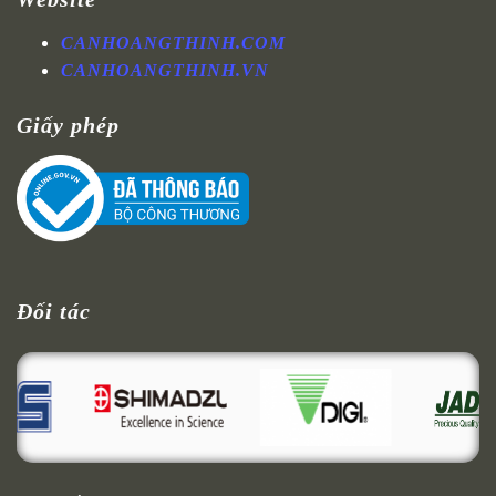
CANHOANGTHINH.COM
CANHOANGTHINH.VN
Giấy phép
Đối tác