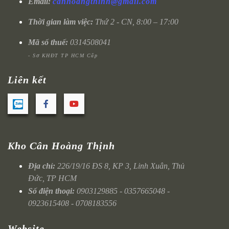
Email:
canhoangthinh@gmail.com
Thời gian làm việc:
Thứ 2 - CN, 8:00 – 17:00
Mã số thuế:
0314508041
- Sở KHĐT TP HCM Cấp
Liên kết
Kho Cân Hoàng Thịnh
Địa chỉ:
226/19/16 ĐS 8, KP 3, Linh Xuân, Thủ
Đức, TP HCM
Số điện thoại:
0903129885 - 0357665048 -
0923615408 - 0708183556
Website