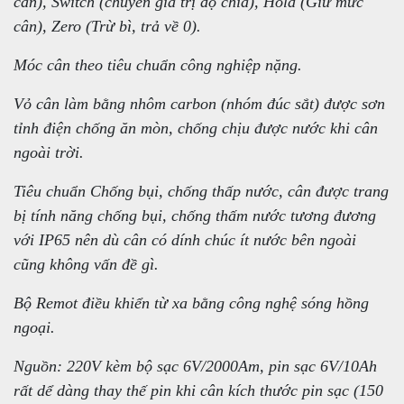
cân), Switch (chuyển giá trị độ chia), Hold (Giữ mức
cân), Zero (Trừ bì, trả về 0).
Móc cân theo tiêu chuẩn công nghiệp nặng.
Vỏ cân làm bằng nhôm carbon (nhóm đúc sắt) được sơn
tỉnh điện chống ăn mòn, chống chịu được nước khi cân
ngoài trời.
Tiêu chuẩn Chống bụi, chống thấp nước, cân được trang
bị tính năng chống bụi, chống thấm nước tương đương
với IP65 nên dù cân có dính chúc ít nước bên ngoài
cũng không vấn đề gì.
Bộ Remot điều khiển từ xa bằng công nghệ sóng hồng
ngoại.
Nguồn: 220V kèm bộ sạc 6V/2000Am, pin sạc 6V/10Ah
rất dể dàng thay thế pin khi cân kích thước pin sạc (150