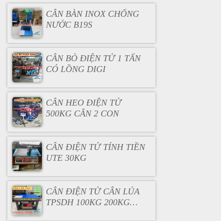
CÂN BÀN INOX CHỐNG
NƯỚC B19S
CÂN BÒ ĐIỆN TỬ 1 TẤN
CÓ LỒNG DIGI
CÂN HEO ĐIỆN TỬ
500KG CÂN 2 CON
CÂN ĐIỆN TỬ TÍNH TIỀN
UTE 30KG
CÂN ĐIỆN TỬ CÂN LÚA
TPSDH 100KG 200KG
300KG