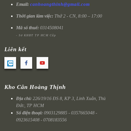
Email:
canhoangthinh@gmail.com
Thời gian làm việc:
Thứ 2 - CN, 8:00 – 17:00
Mã số thuế:
0314508041
- Sở KHĐT TP HCM Cấp
Liên kết
Kho Cân Hoàng Thịnh
Địa chỉ:
226/19/16 ĐS 8, KP 3, Linh Xuân, Thủ
Đức, TP HCM
Số điện thoại:
0903129885 - 0357665048 -
0923615408 - 0708183556