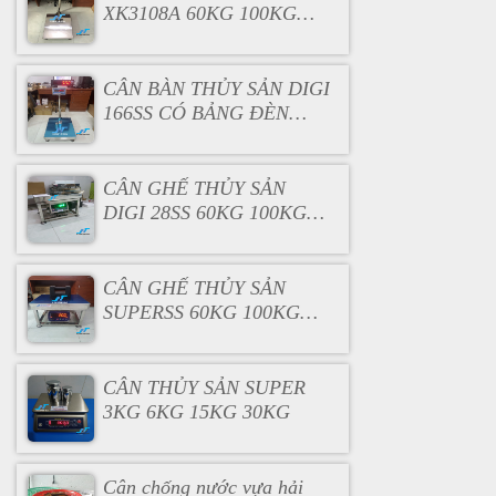
XK3108A 60KG 100KG
200KG 300KG 500KG
CÂN BÀN THỦY SẢN DIGI
166SS CÓ BẢNG ĐÈN
PHỤ
CÂN GHẾ THỦY SẢN
DIGI 28SS 60KG 100KG
200KG 300KG 500KG
CÂN GHẾ THỦY SẢN
SUPERSS 60KG 100KG
200KG 300KG 500KG
CÂN THỦY SẢN SUPER
3KG 6KG 15KG 30KG
Cân chống nước vựa hải