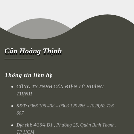
Cân Hoàng Thịnh
Thông tin liên hệ
CÔNG TY TNHH CÂN ĐIỆN TỬ HOÀNG
THỊNH
SĐT:
0966 105 408 – 0903 129 885 – (028)62 726
607
Địa chỉ:
4/36/4 D1 , Phường 25, Quận Bình Thạnh,
TP HCM