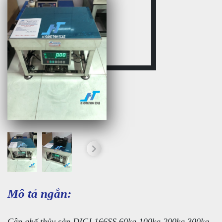
Mô tả ngắn:
Cân ghế thủy sản DIGI 166SS 60kg 100kg 200kg 300kg