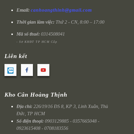
Email:
canhoangthinh@gmail.com
Thời gian làm việc:
Thứ 2 - CN, 8:00 – 17:00
Mã số thuế:
0314508041
- Sở KHĐT TP HCM Cấp
Liên kết
Kho Cân Hoàng Thịnh
Địa chỉ:
226/19/16 ĐS 8, KP 3, Linh Xuân, Thủ
Đức, TP HCM
Số điện thoại:
0903129885 - 0357665048 -
0923615408 - 0708183556