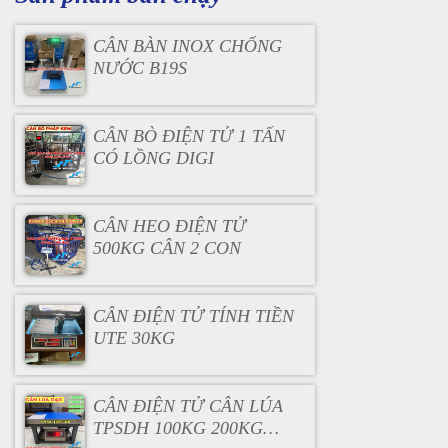
CÂN BÀN INOX CHỐNG
NƯỚC B19S
CÂN BÒ ĐIỆN TỬ 1 TẤN
CÓ LỒNG DIGI
CÂN HEO ĐIỆN TỬ
500KG CÂN 2 CON
CÂN ĐIỆN TỬ TÍNH TIỀN
UTE 30KG
CÂN ĐIỆN TỬ CÂN LÚA
TPSDH 100KG 200KG