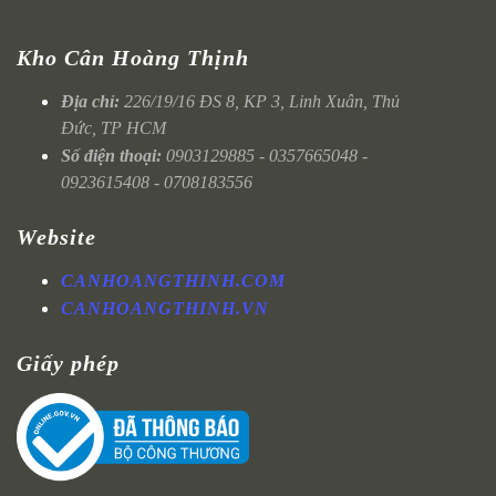
Kho Cân Hoàng Thịnh
Địa chỉ:
226/19/16 ĐS 8, KP 3, Linh Xuân, Thủ
Đức, TP HCM
Số điện thoại:
0903129885 - 0357665048 -
0923615408 - 0708183556
Website
CANHOANGTHINH.COM
CANHOANGTHINH.VN
Giấy phép