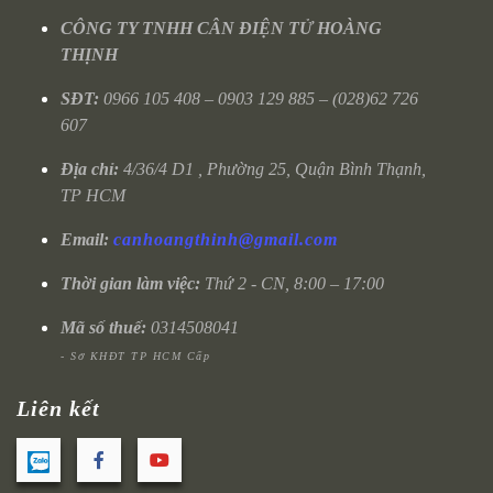
CÔNG TY TNHH CÂN ĐIỆN TỬ HOÀNG
THỊNH
SĐT:
0966 105 408 – 0903 129 885 – (028)62 726
607
Địa chỉ:
4/36/4 D1 , Phường 25, Quận Bình Thạnh,
TP HCM
Email:
canhoangthinh@gmail.com
Thời gian làm việc:
Thứ 2 - CN, 8:00 – 17:00
Mã số thuế:
0314508041
- Sở KHĐT TP HCM Cấp
Liên kết