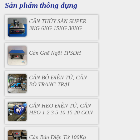
Sản phẩm thông dụng
CÂN THỦY SẢN SUPER
3KG 6KG 15KG 30KG
Cân Ghế Ngồi TPSDH
CÂN BÒ ĐIỆN TỬ, CÂN
BÒ TRANG TRẠI
CÂN HEO ĐIỆN TỬ, CÂN
HEO 1 2 3 5 10 15 20 CON
Cân Bàn Điện Tử 100Kg