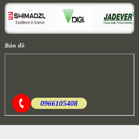
Bản đồ
0966105408
Trang web
Cân Hoàng Thịnh
được thiết kế bởi -
CTL Team