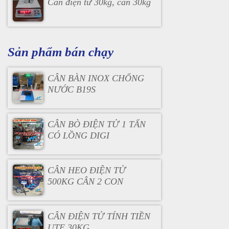
Cân điện tử 30kg, cân 30kg
Sản phẩm bán chạy
CÂN BÀN INOX CHỐNG
NƯỚC B19S
CÂN BÒ ĐIỆN TỬ 1 TẤN
CÓ LỒNG DIGI
CÂN HEO ĐIỆN TỬ
500KG CÂN 2 CON
CÂN ĐIỆN TỬ TÍNH TIỀN
UTE 30KG