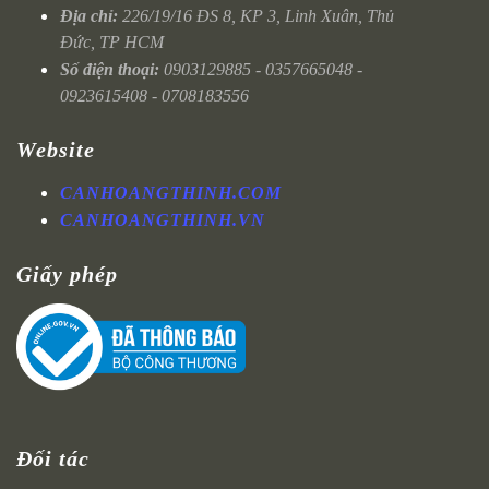
Địa chỉ:
226/19/16 ĐS 8, KP 3, Linh Xuân, Thủ
Đức, TP HCM
Số điện thoại:
0903129885 - 0357665048 -
0923615408 - 0708183556
Website
CANHOANGTHINH.COM
CANHOANGTHINH.VN
Giấy phép
Đối tác