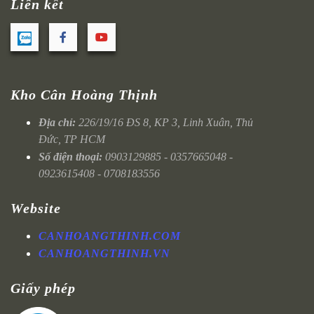
Liên kết
Kho Cân Hoàng Thịnh
Địa chỉ:
226/19/16 ĐS 8, KP 3, Linh Xuân, Thủ
Đức, TP HCM
Số điện thoại:
0903129885 - 0357665048 -
0923615408 - 0708183556
Website
CANHOANGTHINH.COM
CANHOANGTHINH.VN
Giấy phép