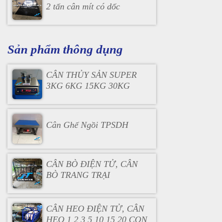
2 tấn cân mít có dốc
Sản phẩm thông dụng
CÂN THỦY SẢN SUPER
3KG 6KG 15KG 30KG
Cân Ghế Ngồi TPSDH
CÂN BÒ ĐIỆN TỬ, CÂN
BÒ TRANG TRẠI
CÂN HEO ĐIỆN TỬ, CÂN
HEO 1 2 3 5 10 15 20 CON